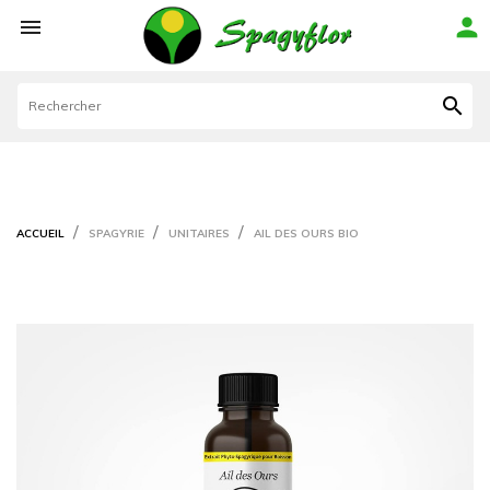



ACCUEIL
SPAGYRIE
UNITAIRES
AIL DES OURS BIO