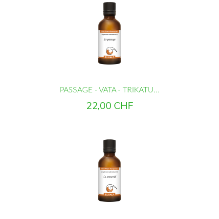
PASSAGE - VATA - TRIKATU...
Prix
22,00 CHF