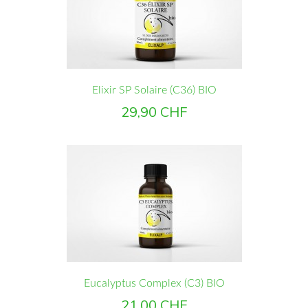
Elixir SP Solaire (C36) BIO
Prix
29,90 CHF
Eucalyptus Complex (C3) BIO
Prix
21,00 CHF