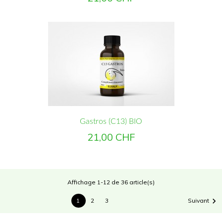
Gastros (C13) BIO
Prix
21,00 CHF
Affichage 1-12 de 36 article(s)

1
2
3
Suivant