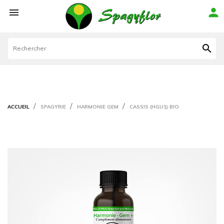



ACCUEIL
SPAGYRIE
HARMONIE GEM
CASSIS (HGU1) BIO