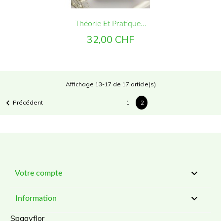
Théorie Et Pratique...
Prix
32,00 CHF
Affichage 13-17 de 17 article(s)

Précédent
1
2

Votre compte

Information
Spagyflor